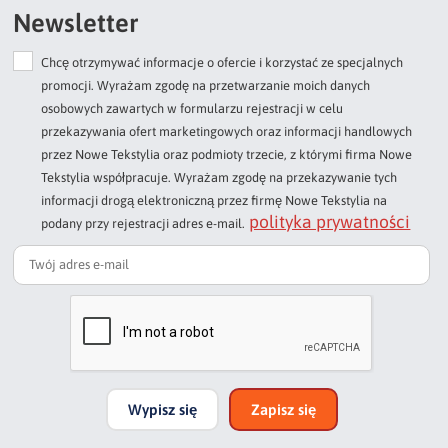
wzorom abstrakcyjnym oraz napisom w wielu wydaniach. Klienci ceniący
Newsletter
prostotę mają do wyboru liczne poszewki bez żadnego printu. Gładkie
Chcę otrzymywać informacje o ofercie i korzystać ze specjalnych
modele pasują do wszystkiego, dlatego są najbardziej uniwersalne.
promocji. Wyrażam zgodę na przetwarzanie moich danych
osobowych zawartych w formularzu rejestracji w celu
Poszewki na poduszki o ciekawej
przekazywania ofert marketingowych oraz informacji handlowych
strukturze z różnych materiałów
przez Nowe Tekstylia oraz podmioty trzecie, z którymi firma Nowe
Tekstylia współpracuje. Wyrażam zgodę na przekazywanie tych
Alternatywa dla poszewek z napisami to tekstylia z tkanin o oryginalnej
informacji drogą elektroniczną przez firmę Nowe Tekstylia na
polityka prywatności
fakturze. Fantastycznie prezentują się np. akcesoria ze sztucznego futra
podany przy rejestracji adres e-mail.
poszewki shaggy
i
, które wnoszą do domu wyjątkową przytulność.
poszewek
Podobny, lecz bardziej klasyczny efekt osiągniemy za sprawą
z velvetu
bądź filcu. Inna opcja to elegancki żakard – dekoracyjny, a
przy tym niezwykle szykowny. Ponadto w naszej ofercie znalazły się
wzory koronkowe, a także takie zdobione cekinami oraz cyrkoniami.
Zapewniamy, że trudno oderwać od nich wzrok. Równie duże wrażenie
robią poszewki na poduszki metaliczne, jak również zdobione haftami.
Wypisz się
Zapisz się
Sporym zainteresowaniem cieszą się poszewki stworzone z myślą o
wzory nawiązujące do świąt Bożego Narodzenia
najmłodszych oraz