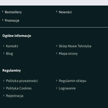
lub Wielkanocy. Jednak niezależnie od wybranej opcji klienci sklepu
NoweTekstylia.pl otrzymają produkt z najwyższej półki. Jak widać,
Bestsellery
Nowości
poszewki 40 x 40 cm oferujemy w wielu rozmaitych wydaniach. W razie
Promocje
problemów z zakupem odpowiedniego wariantu lub innych wątpliwości
zapraszamy do kontaktu. Jesteśmy do Państwa dyspozycji.
Ogólne informacje
Zwiń
Kontakt
Sklep Nowe Tekstylia
Blog
Mapa strony
Regulaminy
Polityka prywatności
Regulamin sklepu
Polityka Cookies
Logowanie
Rejestracja