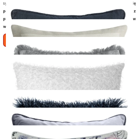
sypialni, zapraszamy do zapoznania się z naszą ofertą.
Tu znajdują się
poszewki na poduszki uszyte ze szczególną dbałością o detale z
pierwszej klasy tkanin pochodzące od sprawdzonych producentów
wyrobów tekstylnych.
Więcej
Poszewki na poduszki do każdego
Szyte na miarę
wnętrza
Bogaty wybór poszewek dekoracyjnych na poduszki w modnych
Gobelin
kolorach i ciekawym wzornictwie umożliwi dobór fasonów
odpowiadających rozmaitym potrzebom naszych klientów.
Polecamy
Szenil
poszewki jednobarwne pozwalające na dopełnienie zarówno
tradycyjnych, jak i nowoczesnych wnętrz. Wśród dostępnych w naszym
sklepie modeli oferujemy poszewki na poduszki z ornamentyką
Do zasłon i firan gotowych
florystyczną i w inne wzory, pikowane, gładkie, marszczone, z brokatem,