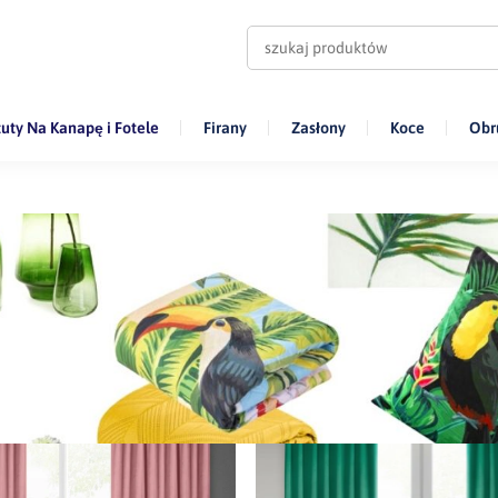
uty Na Kanapę i Fotele
Firany
Zasłony
Koce
Obr
 sufitowych