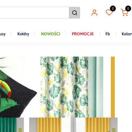
0
0
usy
Kołdry
NOWOŚCI
PROMOCJE
Fb
Kolor