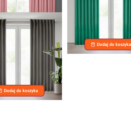
TOWA MADLEN NA TAŚMIE 140 X
ZASŁONA GOTOWA MILAN NA TA
300 CM RÓŻOWY
300 CM CIEMNOZIELO
81,90 zł
77,90 zł
Dodaj do koszyka
Dodaj do koszyka
TOWA MILAN NA TAŚMIE 140 X
300 CM GRAFITOWY
77,90 zł
Dodaj do koszyka