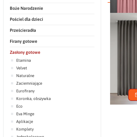
Boże Narodzenie
ZASŁONA GO
Pościel dla dzieci
Prześcieradła
Firany gotowe
Zasłony gotowe
Etamina
ZASŁONA GO
Velvet
Naturalne
Zaciemniające
Eurofirany
Koronka, obszywka
Eco
Eva Minge
Aplikacje
Komplety
Jednokolorowe