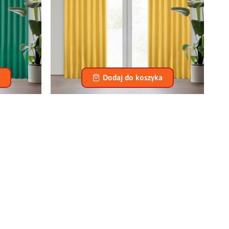
ŚMIE 140 X
ZASŁONA GOTOWA MILAN NA TAŚMIE 140 X
NY
300 CM MUSZTARDOWY
77,90 zł
Dodaj do koszyka