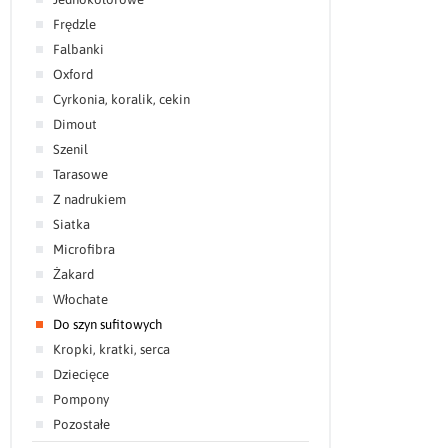
Frędzle
Falbanki
Oxford
Cyrkonia, koralik, cekin
Dimout
Szenil
Tarasowe
Z nadrukiem
Siatka
Microfibra
Żakard
Włochate
Do szyn sufitowych
Kropki, kratki, serca
Dziecięce
Pompony
Pozostałe