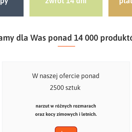
upy
zwrot 14 dni
pla
.
my dla Was ponad 14 000 produk
.
W naszej ofercie ponad
2500 sztuk
narzut w różnych rozmarach
oraz kocy zimowych i letnich.