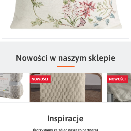
Nowości w naszym sklepie
NOWOŚCI
NOWOŚCI
na Kanape i
KOC JODŁA 200 X 220 CM KREMOWY,
KOC JODŁA
0x160 Cindy
ECRY
99,99 zł
.
Inspiracje
(korzystamy ze zdjęć naszego partnera)