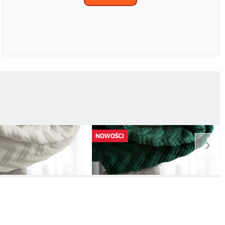
NOWOŚCI
 200 X 220 CM CIEMNO
Pudrowe Różowe Narzuty na kanape i
ZIELOY
fotele Jodełka
99,00 zł
129,00 zł