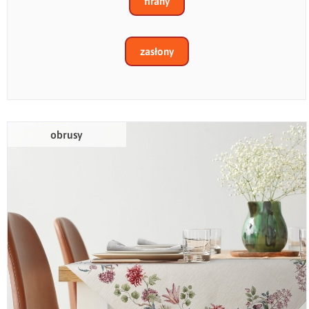
firany
zasłony
obrusy