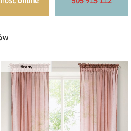
tność online
505 915 112
tów
firany