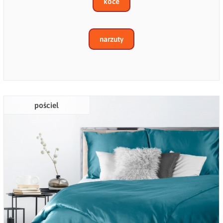
koce
narzuty
pościel