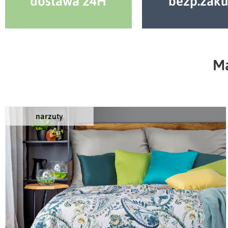
dostawa 24H
bezp.zak
Ma
narzuty