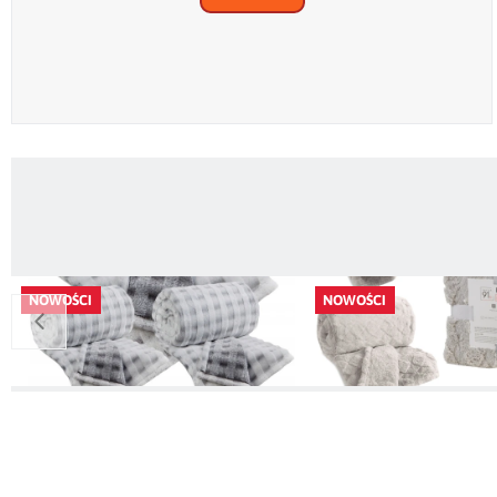
NOWOŚCI
NOWOŚCI
Jasno Szare Narzuty na kanape i fotele
Jasno Beżowe Narzuty 
Nancy
fotele 170x210 + 2 x 7
129,00 zł
99,99 zł