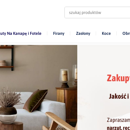
uty Na Kanapę i Fotele
Firany
Zasłony
Koce
Obr