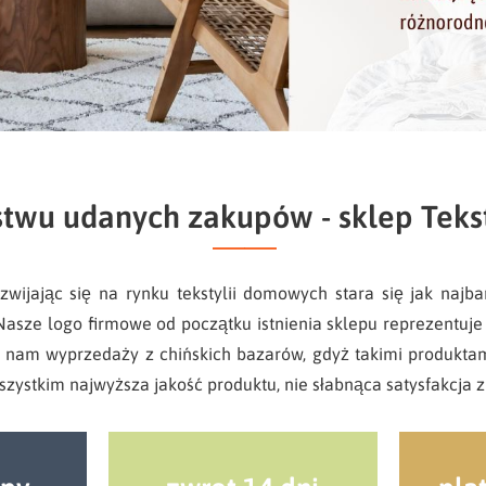
twu udanych zakupów - sklep Tek
zwijając się na rynku tekstylii domowych stara się jak najb
 Nasze logo firmowe od początku istnienia sklepu reprezentu
ić nam wyprzedaży z chińskich bazarów, gdyż takimi produktam
ystkim najwyższa jakość produktu, nie słabnąca satysfakcja z 