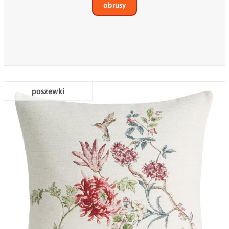
obrusy
poszewki