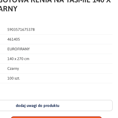
ZARNY
5903571675378
461405
EUROFIRANY
140 x 270 cm
Czarny
100 szt.
dodaj uwagi do produktu
dodaj