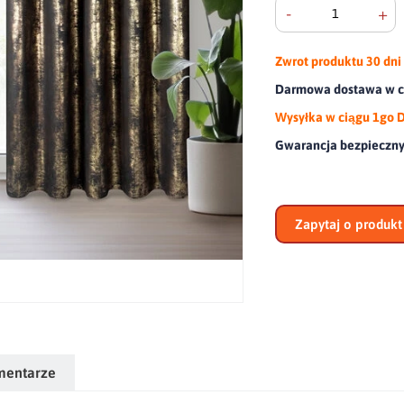
-
+
Zwrot produktu
30 dni
Darmowa dostawa w ca
Wysyłka w ciągu 1go 
Gwarancja bezpieczn
Zapytaj o produkt
mentarze