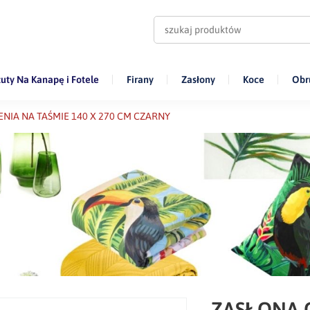
uty Na Kanapę i Fotele
Firany
Zasłony
Koce
Obr
IA NA TAŚMIE 140 X 270 CM CZARNY
ZASŁONA G