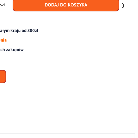
do
szt.
DODAJ DO KOSZYKA
scho
łym kraju od 300zł
Dnia
ych zakupów