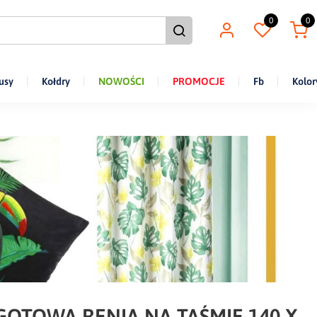
0
0
usy
Kołdry
NOWOŚCI
PROMOCJE
Fb
Kolor
OTOWA RENIA NA TAŚMIE 140 X