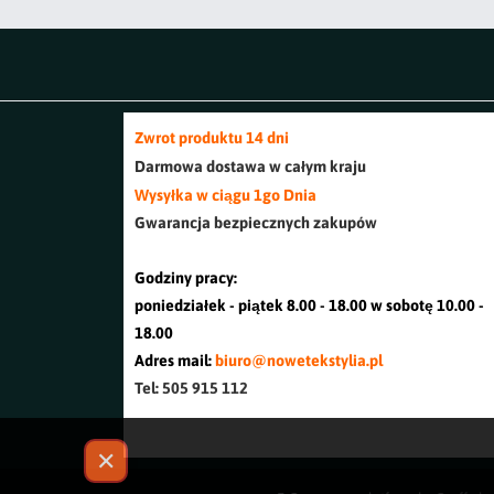
Zwrot produktu 14 dni
Darmowa dostawa w cały
m kraj
u
Wysyłka w ciągu 1go Dnia
Gwarancja bezpiecznych zakupów
Godziny pracy:
poniedziałek - piątek 8.00 - 18.00 w sobotę 10.00 -
18.00
Adres mail:
biuro@nowetekstylia.pl
Tel: 505 915 112
✕