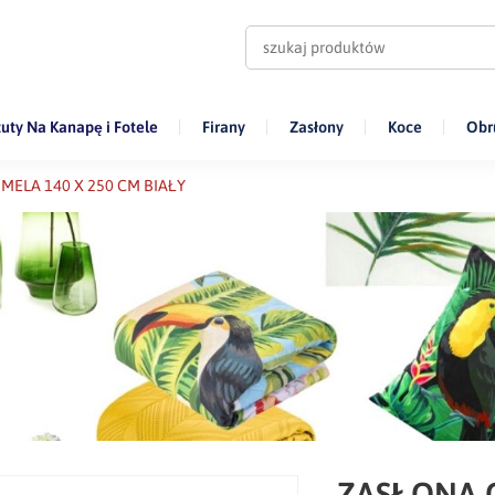
uty Na Kanapę i Fotele
Firany
Zasłony
Koce
Obr
ELA 140 X 250 CM BIAŁY
ZASŁONA 