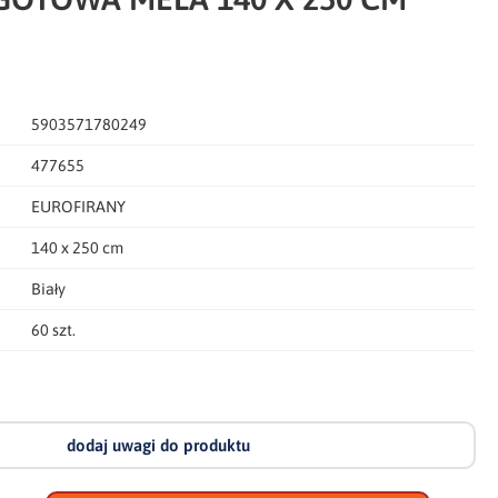
5903571780249
477655
EUROFIRANY
140 x 250 cm
Biały
60 szt.
dodaj uwagi do produktu
dodaj