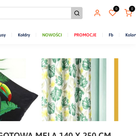
0
0
usy
Kołdry
NOWOŚCI
PROMOCJE
Fb
Kolor
GOTOWA MELA 140 X 250 CM