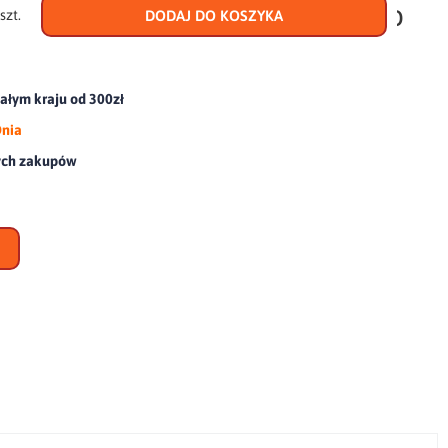
do
szt.
DODAJ DO KOSZYKA
scho
łym kraju od 300zł
Dnia
ych zakupów