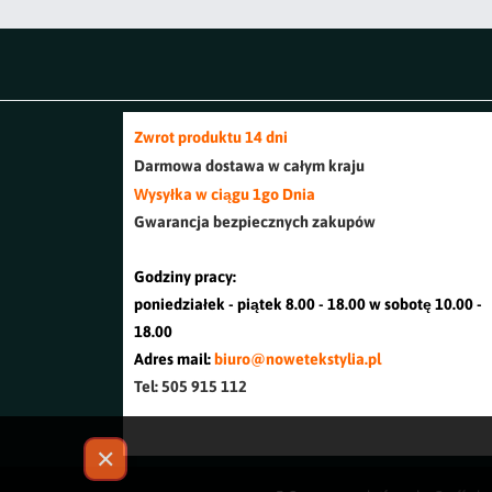
Zwrot produktu 14 dni
Darmowa dostawa w cały
m kraj
u
Wysyłka w ciągu 1go Dnia
Gwarancja bezpiecznych zakupów
Godziny pracy:
poniedziałek - piątek 8.00 - 18.00 w sobotę 10.00 -
18.00
Adres mail:
biuro@nowetekstylia.pl
Tel: 505 915 112
✕