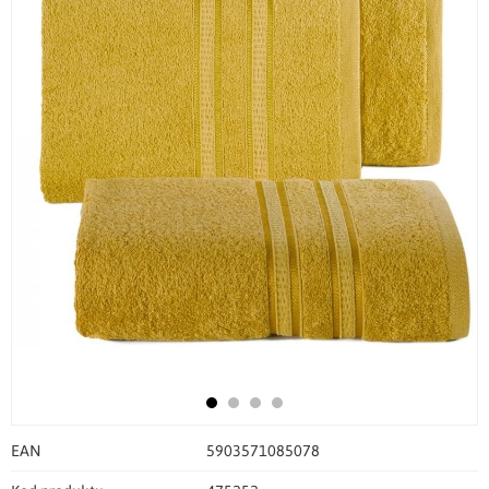
EAN
5903571085078