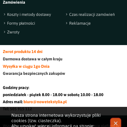
Zamówienia
Koszty i metody dostawy
Czas realizacji zamówień
Formy płatności
Reklamacje
Zwroty
Zwrot produktu 14 dni
Darmowa dostawa w cały
m kraj
u
Wysyłka w ciągu 1go Dnia
Gwarancja bezpiecznych zakupów
Godziny pracy:
poniedziałek - piątek 8.00 - 18.00 w sobotę 10.00 - 18.00
Adres mail:
biuro@nowetekstylia.pl
Tel: 505 915 112
Nasza strona internetowa wykorzystuje pliki
cookies (tzw. ciasteczka).
✕
Aby uzyskać więcej informacji na stronie:
Wszystkie prawa zastrzeżone © 2026
Nowe
E-Commerce platform by