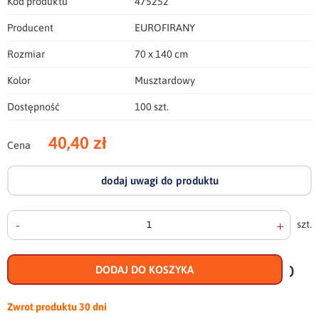
Kod produktu
475252
Producent
EUROFIRANY
Rozmiar
70 x 140 cm
Kolor
Musztardowy
Dostępność
100 szt.
40,40 zł
Cena
dodaj uwagi do produktu
-
+
szt.
doda
do
DODAJ DO KOSZYKA
scho
Zwrot produktu
30 dni