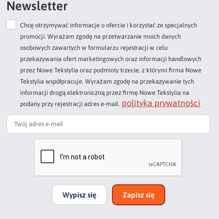
Newsletter
Chcę otrzymywać informacje o ofercie i korzystać ze specjalnych
Dodaj opinię o produkcie
promocji. Wyrażam zgodę na przetwarzanie moich danych
Twoja ocena
osobowych zawartych w formularzu rejestracji w celu
Bardzo dobry
przekazywania ofert marketingowych oraz informacji handlowych
przez Nowe Tekstylia oraz podmioty trzecie, z którymi firma Nowe
Twoja opinia o produkcie
Tekstylia współpracuje. Wyrażam zgodę na przekazywanie tych
informacji drogą elektroniczną przez firmę Nowe Tekstylia na
polityka prywatności
podany przy rejestracji adres e-mail.
Podpis
np. Agnieszka z Wrocławia, Mateusz z Gdańska
Wypisz się
Zapisz się