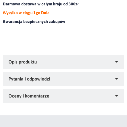
Darmowa dostawa w całym kraju od 300zł
Wysyłka w ciągu 1go Dnia
Gwarancja bezpiecznych zakupów
Ręcznik bawełniany z ozdobną bordiurą.olor: musztardowy,
Gramatura: 500 GSM, Skład: 70% wiskoza z włókna
bambusowego, 30% bawełna: część ozdobna: 100% wiskoza
Zapytaj o produkt
Kupiłeś ten produkt?
Oceń go!
Ten produkt nie posiada jeszcze opinii