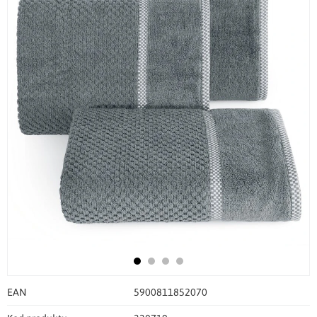
EAN
5900811852070