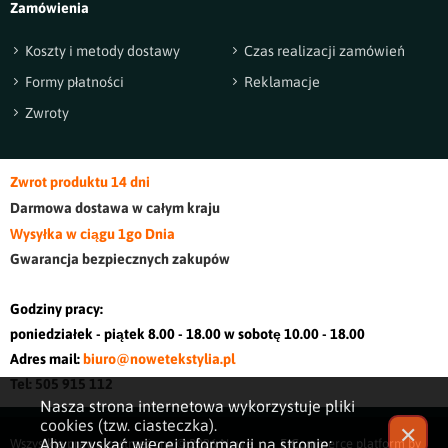
Zamówienia
Koszty i metody dostawy
Czas realizacji zamówień
Formy płatności
Reklamacje
Zwroty
Zwrot produktu 14 dni
Darmowa dostawa w cały
m kraj
u
Wysyłka w ciągu 1go Dnia
Gwarancja bezpiecznych zakupów
Godziny pracy:
poniedziałek - piątek 8.00 - 18.00 w sobotę 10.00 - 18.00
Adres mail:
biuro@nowetekstylia.pl
Tel: 505 915 112
Nasza strona internetowa wykorzystuje pliki
cookies (tzw. ciasteczka).
✕
Aby uzyskać więcej informacji na stronie:
Wszystkie prawa zastrzeżone © 2026
Nowe
E-Commerce platform by