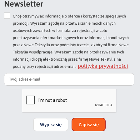
Newsletter
Chcę otrzymywać informacje o ofercie i korzystać ze specjalnych
Dodaj opinię o produkcie
promocji. Wyrażam zgodę na przetwarzanie moich danych
Twoja ocena
osobowych zawartych w formularzu rejestracji w celu
Bardzo dobry
przekazywania ofert marketingowych oraz informacji handlowych
przez Nowe Tekstylia oraz podmioty trzecie, z którymi firma Nowe
Twoja opinia o produkcie
Tekstylia współpracuje. Wyrażam zgodę na przekazywanie tych
informacji drogą elektroniczną przez firmę Nowe Tekstylia na
polityka prywatności
podany przy rejestracji adres e-mail.
Podpis
np. Agnieszka z Wrocławia, Mateusz z Gdańska
Wypisz się
Zapisz się