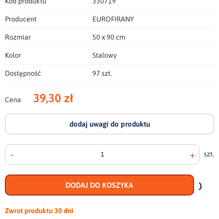
Kod produktu
330719
Producent
EUROFIRANY
Rozmiar
50 x 90 cm
Kolor
Stalowy
Dostępność
97 szt.
39,30 zł
Cena
dodaj uwagi do produktu
-
+
szt.
doda
do
DODAJ DO KOSZYKA
scho
Zwrot produktu
30 dni