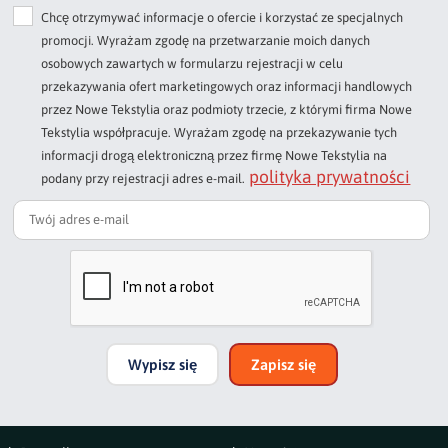
Chcę otrzymywać informacje o ofercie i korzystać ze specjalnych
Dodaj opinię o produkcie
promocji. Wyrażam zgodę na przetwarzanie moich danych
Twoja ocena
osobowych zawartych w formularzu rejestracji w celu
Bardzo dobry
przekazywania ofert marketingowych oraz informacji handlowych
przez Nowe Tekstylia oraz podmioty trzecie, z którymi firma Nowe
Twoja opinia o produkcie
Tekstylia współpracuje. Wyrażam zgodę na przekazywanie tych
informacji drogą elektroniczną przez firmę Nowe Tekstylia na
polityka prywatności
podany przy rejestracji adres e-mail.
Podpis
np. Agnieszka z Wrocławia, Mateusz z Gdańska
Wypisz się
Zapisz się