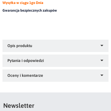
Wysyłka w ciągu 1go Dnia
Gwarancja bezpiecznych zakupów
Koc akrylowy z nadrukiem.olor: kremowy, Gramatura: 260
GSM GSM, Skład: 50% akryl, 50% poliester
Zapytaj o produkt
Kupiłeś ten produkt?
Oceń go!
Ten produkt nie posiada jeszcze opinii
Newsletter