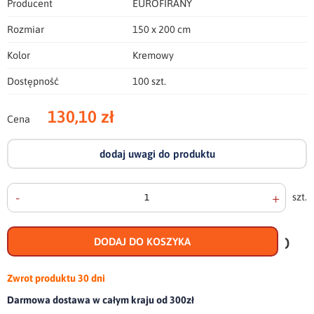
Producent
EUROFIRANY
Rozmiar
150 x 200 cm
Kolor
Kremowy
Dostępność
100 szt.
130,10 zł
Cena
dodaj uwagi do produktu
-
+
szt.
doda
do
DODAJ DO KOSZYKA
scho
Zwrot produktu
30 dni
Darmowa dostawa w całym kraju od 300zł