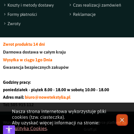
Koszty i metody dostawy
Czas realizacji zamówień
Formy płatności
Reklamacje
Zwroty
Zwrot produktu 14 dni
Darmowa dostawa w cały
m kraj
u
Wysyłka w ciągu 1go Dnia
Gwarancja bezpiecznych zakupów
Godziny pracy:
poniedziałek - piątek 8.00 - 18.00 w sobotę 10.00 - 18.00
Adres mail:
biuro@nowetekstylia.pl
Tel: 505 915 112
Nasza strona internetowa wykorzystuje pliki
cookies (tzw. ciasteczka).
✕
Aby uzyskać więcej informacji na stronie:
Wszystkie prawa zastrzeżone © 2026
Nowe
E-Commerce platform by
Polityka Cookies
.
Tekstylia
Graff.pl