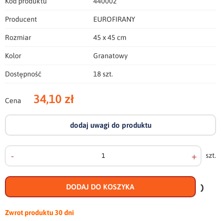
Kod produktu
440002
Producent
EUROFIRANY
Rozmiar
45 x 45 cm
Kolor
Granatowy
Dostępność
18 szt.
34,10 zł
Cena
dodaj uwagi do produktu
-
+
szt.
doda
do
DODAJ DO KOSZYKA
scho
Zwrot produktu
30 dni