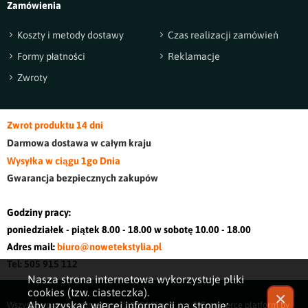
Zamówienia
Koszty i metody dostawy
Czas realizacji zamówień
Formy płatności
Reklamacje
Zwroty
Zwrot produktu 14 dni
Darmowa dostawa w cały
m kraj
u
Wysyłka w ciągu 1go Dnia
Gwarancja bezpiecznych zakupów
Godziny pracy:
poniedziałek - piątek 8.00 - 18.00 w sobotę 10.00 - 18.00
Adres mail:
biuro@nowetekstylia.pl
Tel: 505 915 112
Nasza strona internetowa wykorzystuje pliki
cookies (tzw. ciasteczka).
✕
Aby uzyskać więcej informacji na stronie:
Wszystkie prawa zastrzeżone © 2026
Nowe
E-Commerce platform by