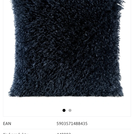
EAN
5903571488435