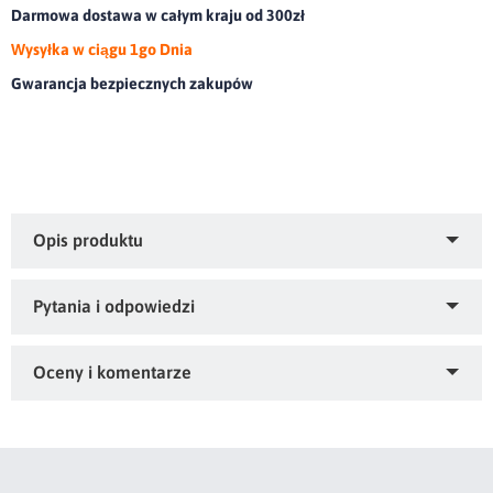
Darmowa dostawa w całym kraju od 300zł
Wysyłka w ciągu 1go Dnia
Gwarancja bezpiecznych zakupów
Poszewka welwetowa z ozdobnym włochaczem.olor:
granatowy, Gramatura: 600 GSM, Skład: 100% poliester
Zapytaj o produkt
Kupiłeś ten produkt?
Oceń go!
Ten produkt nie posiada jeszcze opinii