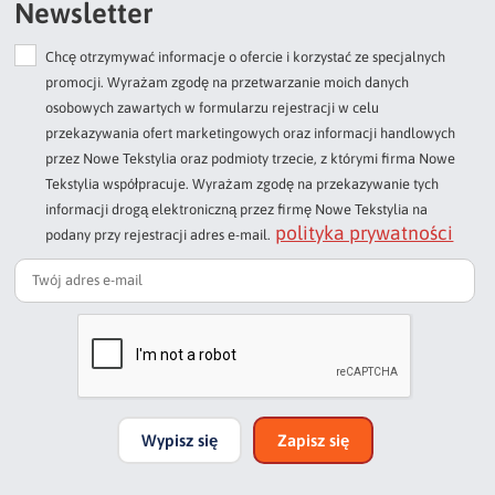
Newsletter
Chcę otrzymywać informacje o ofercie i korzystać ze specjalnych
Dodaj opinię o produkcie
promocji. Wyrażam zgodę na przetwarzanie moich danych
Twoja ocena
osobowych zawartych w formularzu rejestracji w celu
Bardzo dobry
przekazywania ofert marketingowych oraz informacji handlowych
przez Nowe Tekstylia oraz podmioty trzecie, z którymi firma Nowe
Twoja opinia o produkcie
Tekstylia współpracuje. Wyrażam zgodę na przekazywanie tych
informacji drogą elektroniczną przez firmę Nowe Tekstylia na
polityka prywatności
podany przy rejestracji adres e-mail.
Podpis
np. Agnieszka z Wrocławia, Mateusz z Gdańska
Wypisz się
Zapisz się