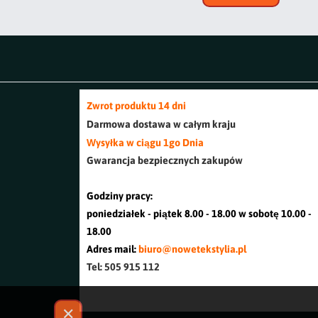
Zwrot produktu 14 dni
Darmowa dostawa w cały
m kraj
u
Wysyłka w ciągu 1go Dnia
Gwarancja bezpiecznych zakupów
Godziny pracy:
poniedziałek - piątek 8.00 - 18.00 w sobotę 10.00 -
18.00
Adres mail:
biuro@nowetekstylia.pl
Tel: 505 915 112
✕