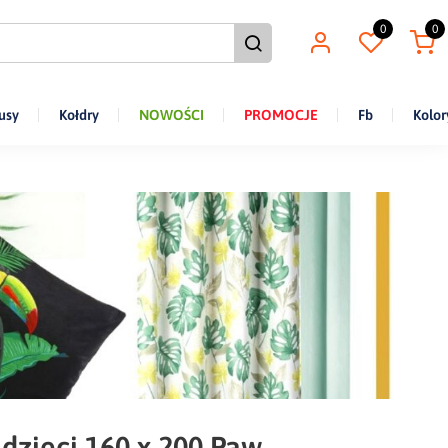
0
0
usy
Kołdry
NOWOŚCI
PROMOCJE
Fb
Kolor
 dzieci 160 x 200 Paw