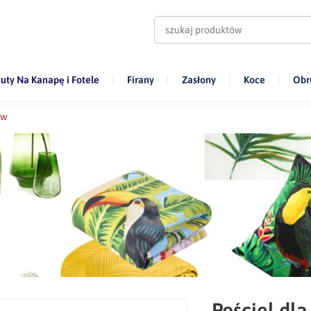
uty Na Kanapę i Fotele
Firany
Zasłony
Koce
Obr
aw
Pościel dla