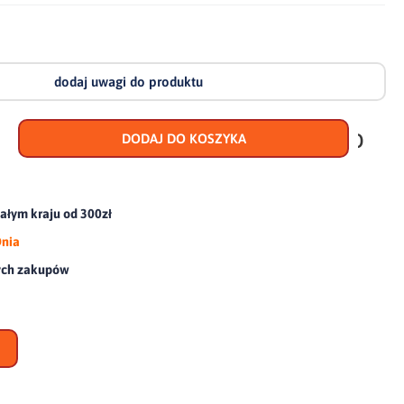
dodaj uwagi do produktu
dodaj
do
DODAJ DO KOSZYKA
scho
łym kraju od 300zł
Dnia
ych zakupów