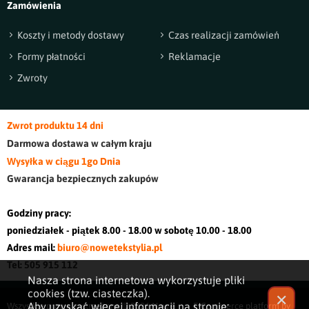
Zamówienia
Koszty i metody dostawy
Czas realizacji zamówień
Formy płatności
Reklamacje
Zwroty
Zwrot produktu 14 dni
Darmowa dostawa w cały
m kraj
u
Wysyłka w ciągu 1go Dnia
Gwarancja bezpiecznych zakupów
Godziny pracy:
poniedziałek - piątek 8.00 - 18.00 w sobotę 10.00 - 18.00
Adres mail:
biuro@nowetekstylia.pl
Tel: 505 915 112
Nasza strona internetowa wykorzystuje pliki
cookies (tzw. ciasteczka).
✕
Aby uzyskać więcej informacji na stronie:
Wszystkie prawa zastrzeżone © 2026
Nowe
E-Commerce platform by