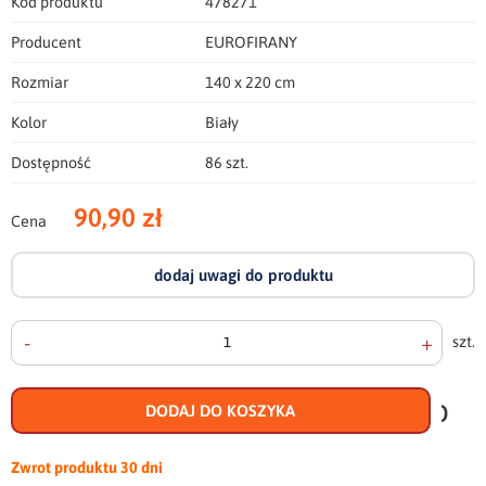
Kod produktu
478271
Producent
EUROFIRANY
Rozmiar
140 x 220 cm
Kolor
Biały
Dostępność
86 szt.
90,90 zł
Cena
dodaj uwagi do produktu
-
+
szt.
doda
do
DODAJ DO KOSZYKA
scho
Zwrot produktu
30 dni