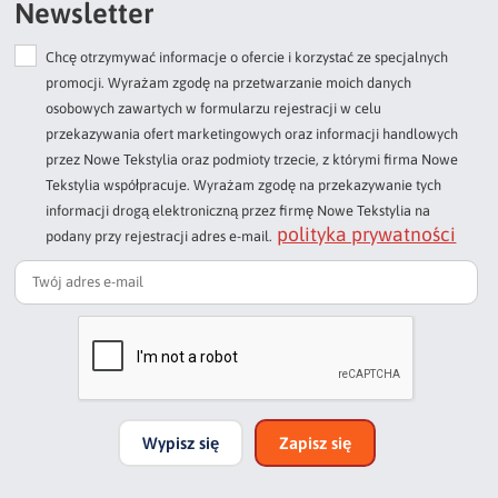
Newsletter
Chcę otrzymywać informacje o ofercie i korzystać ze specjalnych
Dodaj opinię o produkcie
promocji. Wyrażam zgodę na przetwarzanie moich danych
Twoja ocena
osobowych zawartych w formularzu rejestracji w celu
Bardzo dobry
przekazywania ofert marketingowych oraz informacji handlowych
przez Nowe Tekstylia oraz podmioty trzecie, z którymi firma Nowe
Twoja opinia o produkcie
Tekstylia współpracuje. Wyrażam zgodę na przekazywanie tych
informacji drogą elektroniczną przez firmę Nowe Tekstylia na
polityka prywatności
podany przy rejestracji adres e-mail.
Podpis
np. Agnieszka z Wrocławia, Mateusz z Gdańska
Wypisz się
Zapisz się