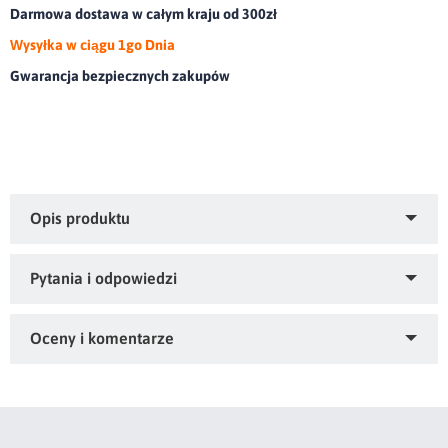
Darmowa dostawa w całym kraju od 300zł
Wysyłka w ciągu 1go Dnia
Gwarancja bezpiecznych zakupów
Serweta dekoracyjna zdobiona koronką.olor: biały, Skład:
60% bawełna, 40% poliester
Zapytaj o produkt
Kupiłeś ten produkt?
Oceń go!
Ten produkt nie posiada jeszcze opinii