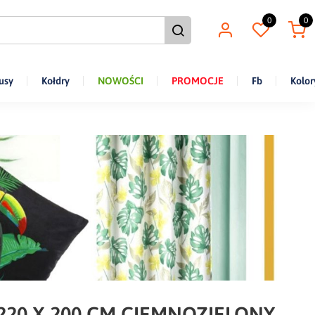
0
0
usy
Kołdry
NOWOŚCI
PROMOCJE
Fb
Kolor
220 X 200 CM CIEMNOZIELONY