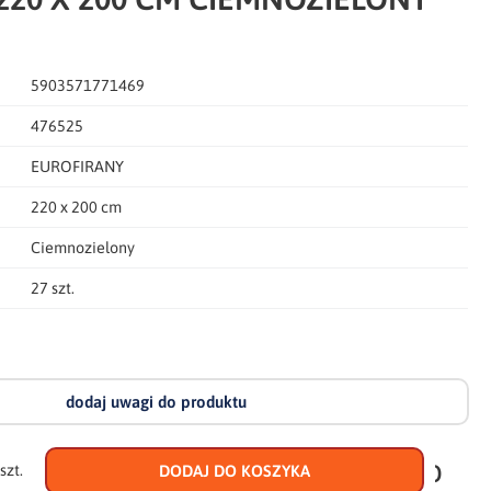
5903571771469
476525
EUROFIRANY
220 x 200 cm
Ciemnozielony
27 szt.
dodaj uwagi do produktu
dodaj
do
szt.
DODAJ DO KOSZYKA