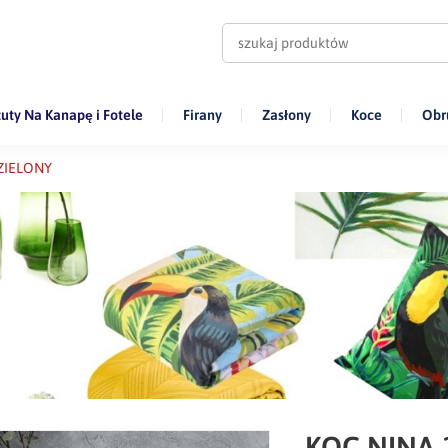
uty Na Kanapę i Fotele
Firany
Zasłony
Koce
Obr
ZIELONY
KOC NINA 