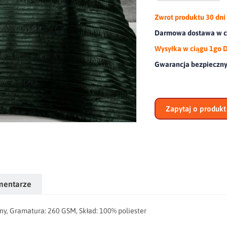
Zwrot produktu
30 dni
Darmowa dostawa w ca
Wysyłka w ciągu 1go 
Gwarancja bezpieczn
Zapytaj o produkt
mentarze
ny, Gramatura: 260 GSM, Skład: 100% poliester