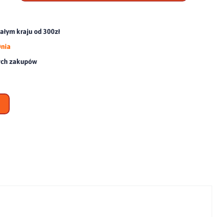
scho
łym kraju od 300zł
Dnia
ych zakupów