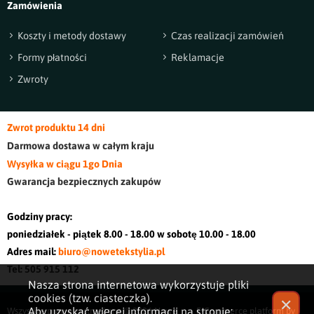
Zamówienia
Koszty i metody dostawy
Czas realizacji zamówień
Formy płatności
Reklamacje
Zwroty
Zwrot produktu 14 dni
Darmowa dostawa w cały
m kraj
u
Wysyłka w ciągu 1go Dnia
Gwarancja bezpiecznych zakupów
Godziny pracy:
poniedziałek - piątek 8.00 - 18.00 w sobotę 10.00 - 18.00
Adres mail:
biuro@nowetekstylia.pl
Tel: 505 915 112
Nasza strona internetowa wykorzystuje pliki
cookies (tzw. ciasteczka).
✕
Aby uzyskać więcej informacji na stronie:
Wszystkie prawa zastrzeżone © 2026
Nowe
E-Commerce platform by