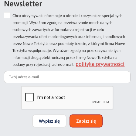
Newsletter
Chcę otrzymywać informacje o ofercie i korzystać ze specjalnych
Dodaj opinię o produkcie
promocji. Wyrażam zgodę na przetwarzanie moich danych
Twoja ocena
osobowych zawartych w formularzu rejestracji w celu
Bardzo dobry
przekazywania ofert marketingowych oraz informacji handlowych
przez Nowe Tekstylia oraz podmioty trzecie, z którymi firma Nowe
Twoja opinia o produkcie
Tekstylia współpracuje. Wyrażam zgodę na przekazywanie tych
informacji drogą elektroniczną przez firmę Nowe Tekstylia na
polityka prywatności
podany przy rejestracji adres e-mail.
Podpis
np. Agnieszka z Wrocławia, Mateusz z Gdańska
Wypisz się
Zapisz się