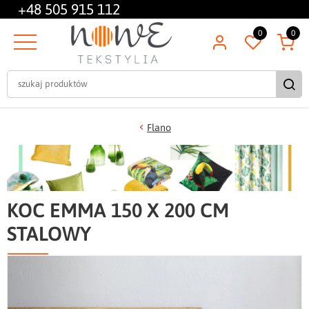
+48
505 915 112
0
0
Flano
KOC EMMA 150 X 200 CM
STALOWY