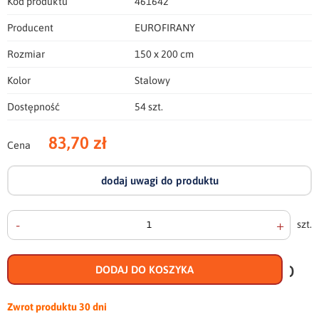
Kod produktu
461642
Producent
EUROFIRANY
Rozmiar
150 x 200 cm
Kolor
Stalowy
Dostępność
54 szt.
83,70 zł
Cena
dodaj uwagi do produktu
-
+
szt.
doda
do
DODAJ DO KOSZYKA
scho
Zwrot produktu
30 dni