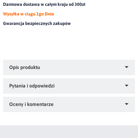
Darmowa dostawa w całym kraju od 300zł
Wysyłka w ciągu 1go Dnia
Gwarancja bezpiecznych zakupów
Koc flano z frędzlami.olor: stalowy, Gramatura: 280 GSM,
Skład: 100% poliester
Zapytaj o produkt
Kupiłeś ten produkt?
Oceń go!
Ten produkt nie posiada jeszcze opinii