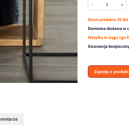
-
+
Zwrot produktu
30 dni
Darmowa dostawa w ca
Wysyłka w ciągu 1go 
Gwarancja bezpieczn
Zapytaj o produkt
mentarze