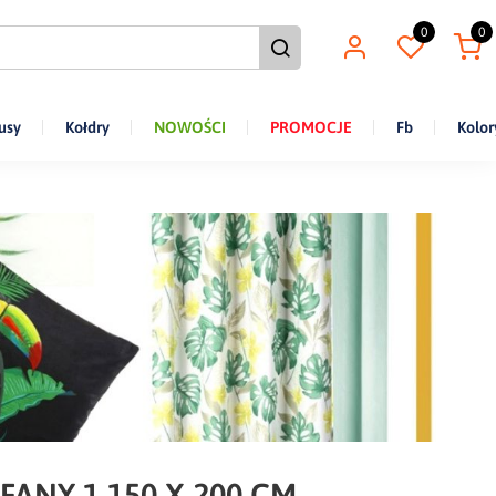
0
0
usy
Kołdry
NOWOŚCI
PROMOCJE
Fb
Kolor
FANY 1 150 X 200 CM