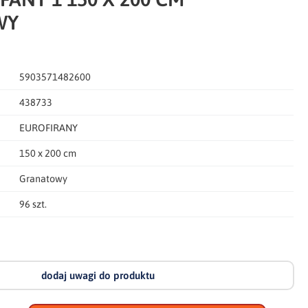
WY
5903571482600
438733
EUROFIRANY
150 x 200 cm
Granatowy
96 szt.
dodaj uwagi do produktu
dodaj