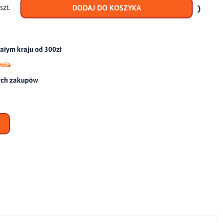
do
szt.
DODAJ DO KOSZYKA
scho
łym kraju od 300zł
Dnia
ych zakupów