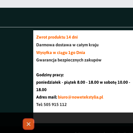
Zwrot produktu 14 dni
Darmowa dostawa w cały
m kraj
u
Wysyłka w ciągu 1go Dnia
Gwarancja bezpiecznych zakupów
Godziny pracy:
poniedziałek - piątek 8.00 - 18.00 w sobotę 10.00 -
18.00
Adres mail:
biuro@nowetekstylia.pl
Tel: 505 915 112
✕