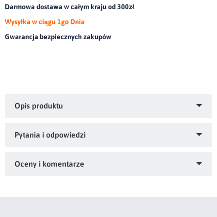
Darmowa dostawa w całym kraju od 300zł
Wysyłka w ciągu 1go Dnia
Gwarancja bezpiecznych zakupów
Ciepły i miły w dotyku koc o strukturze futra.olor:
ciemnobeżowy, Gramatura: 240 GSM GSM, Skład: 100%
poliester
Zapytaj o produkt
Kupiłeś ten produkt?
Oceń go!
Ten produkt nie posiada jeszcze opinii