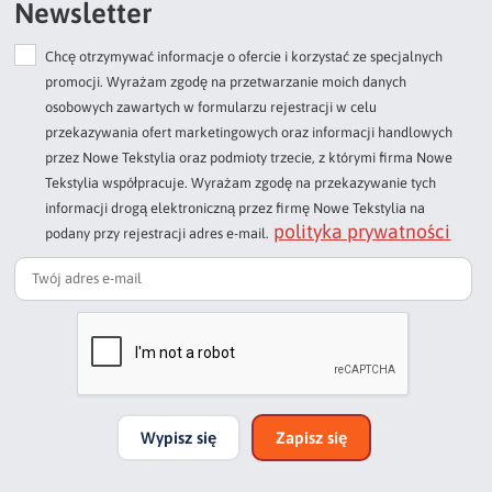
Newsletter
Chcę otrzymywać informacje o ofercie i korzystać ze specjalnych
Dodaj opinię o produkcie
promocji. Wyrażam zgodę na przetwarzanie moich danych
Twoja ocena
osobowych zawartych w formularzu rejestracji w celu
Bardzo dobry
przekazywania ofert marketingowych oraz informacji handlowych
przez Nowe Tekstylia oraz podmioty trzecie, z którymi firma Nowe
Twoja opinia o produkcie
Tekstylia współpracuje. Wyrażam zgodę na przekazywanie tych
informacji drogą elektroniczną przez firmę Nowe Tekstylia na
polityka prywatności
podany przy rejestracji adres e-mail.
Podpis
np. Agnieszka z Wrocławia, Mateusz z Gdańska
Wypisz się
Zapisz się