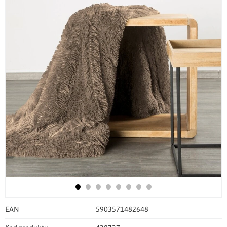
EAN
5903571482648