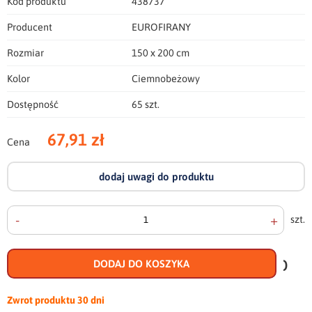
Kod produktu
438737
Producent
EUROFIRANY
Rozmiar
150 x 200 cm
Kolor
Ciemnobeżowy
Dostępność
65 szt.
67,91 zł
Cena
dodaj uwagi do produktu
-
+
szt.
doda
do
DODAJ DO KOSZYKA
scho
Zwrot produktu
30 dni