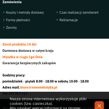
Zamówienia
Koszty i metody dostawy
Czas realizacji zamówień
Formy płatności
Reklamacje
Zwroty
Zwrot produktu 14 dni
Darmowa dostawa w cały
m kraj
u
Wysyłka w ciągu 1go Dnia
Gwarancja bezpiecznych zakupów
Godziny pracy:
poniedziałek - piątek 8.00 - 18.00 w sobotę 10.00 - 18.00
Adres mail:
biuro@nowetekstylia.pl
Tel: 505 915 112
Nasza strona internetowa wykorzystuje pliki
cookies (tzw. ciasteczka).
✕
Aby uzyskać więcej informacji na stronie:
Wszystkie prawa zastrzeżone © 2026
Nowe
E-Commerce platform by