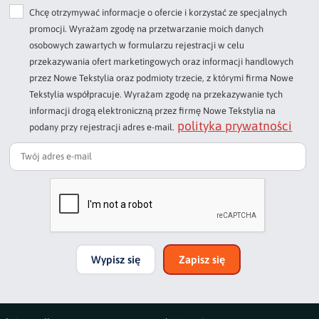
Chcę otrzymywać informacje o ofercie i korzystać ze specjalnych
Dodaj opinię o produkcie
promocji. Wyrażam zgodę na przetwarzanie moich danych
Twoja ocena
osobowych zawartych w formularzu rejestracji w celu
Bardzo dobry
przekazywania ofert marketingowych oraz informacji handlowych
przez Nowe Tekstylia oraz podmioty trzecie, z którymi firma Nowe
Twoja opinia o produkcie
Tekstylia współpracuje. Wyrażam zgodę na przekazywanie tych
informacji drogą elektroniczną przez firmę Nowe Tekstylia na
polityka prywatności
podany przy rejestracji adres e-mail.
Podpis
np. Agnieszka z Wrocławia, Mateusz z Gdańska
Wypisz się
Zapisz się