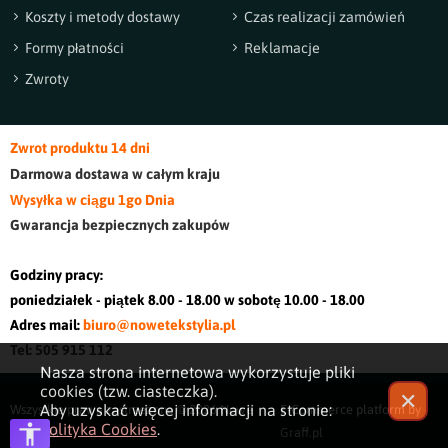
Koszty i metody dostawy
Czas realizacji zamówień
Formy płatności
Reklamacje
Zwroty
Zwrot produktu 14 dni
Darmowa dostawa w cały
m kraj
u
Wysyłka w ciągu 1go Dnia
Gwarancja bezpiecznych zakupów
Godziny pracy:
poniedziałek - piątek 8.00 - 18.00 w sobotę 10.00 - 18.00
Adres mail:
biuro@nowetekstylia.pl
Tel: 505 915 112
Nasza strona internetowa wykorzystuje pliki
cookies (tzw. ciasteczka).
✕
Aby uzyskać więcej informacji na stronie:
Wszystkie prawa zastrzeżone © 2026
Nowe
E-Commerce platform by
Polityka Cookies
.
Tekstylia
Graff.pl