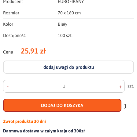
Producent
EUROFIRANY
Rozmiar
70 x 160 cm
Kolor
Biały
Dostępność
100 szt.
25,91 zł
Cena
dodaj uwagi do produktu
-
+
szt.
doda
do
DODAJ DO KOSZYKA
scho
Zwrot produktu
30 dni
Darmowa dostawa w całym kraju od 300zł