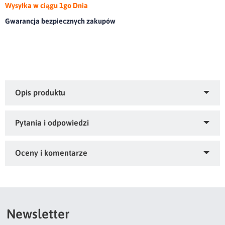
Wysyłka w ciągu 1go Dnia
Gwarancja bezpiecznych zakupów
Wyjątkowo miękki, jednokolorowy koc typu flano.olor: biały,
Gramatura: 250 GSM GSM, Skład: 100% poliester
Zapytaj o produkt
Kupiłeś ten produkt?
Oceń go!
Ten produkt nie posiada jeszcze opinii
Newsletter