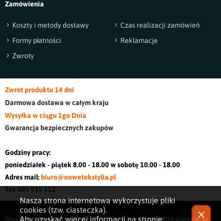
Zamówienia
Koszty i metody dostawy
Czas realizacji zamówień
Formy płatności
Reklamacje
Zwroty
Zwrot produktu 14 dni
Darmowa dostawa w cały
m kraj
u
Wysyłka w ciągu 1go Dnia
Gwarancja bezpiecznych zakupów
Godziny pracy:
poniedziałek - piątek 8.00 - 18.00 w sobotę 10.00 - 18.00
Adres mail:
biuro@nowetekstylia.pl
Tel: 505 915 112
Nasza strona internetowa wykorzystuje pliki
cookies (tzw. ciasteczka).
✕
Aby uzyskać więcej informacji na stronie:
Wszystkie prawa zastrzeżone © 2026
Nowe
E-Commerce platform by