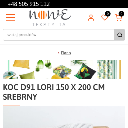
+48
505 915 112
0
0
Flano
KOC D91 LORI 150 X 200 CM
SREBRNY