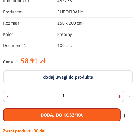
Kod produktu
452278
Producent
EUROFIRANY
Rozmiar
150 x 200 cm
Kolor
Srebrny
Dostępność
100 szt.
58,91 zł
Cena
dodaj uwagi do produktu
-
+
szt.
doda
do
DODAJ DO KOSZYKA
scho
Zwrot produktu
30 dni