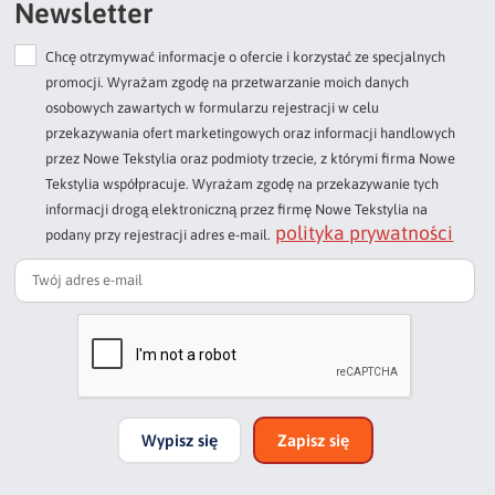
Newsletter
Chcę otrzymywać informacje o ofercie i korzystać ze specjalnych
Dodaj opinię o produkcie
promocji. Wyrażam zgodę na przetwarzanie moich danych
Twoja ocena
osobowych zawartych w formularzu rejestracji w celu
Bardzo dobry
przekazywania ofert marketingowych oraz informacji handlowych
przez Nowe Tekstylia oraz podmioty trzecie, z którymi firma Nowe
Twoja opinia o produkcie
Tekstylia współpracuje. Wyrażam zgodę na przekazywanie tych
informacji drogą elektroniczną przez firmę Nowe Tekstylia na
polityka prywatności
podany przy rejestracji adres e-mail.
Podpis
np. Agnieszka z Wrocławia, Mateusz z Gdańska
Wypisz się
Zapisz się