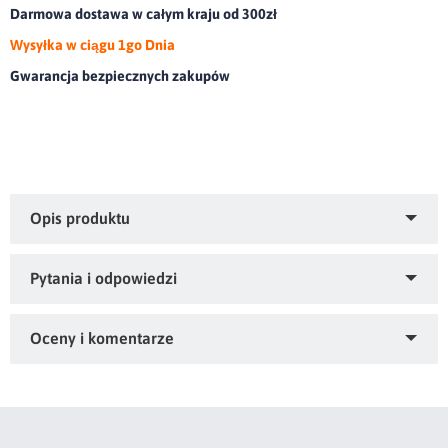
Darmowa dostawa w całym kraju od 300zł
Wysyłka w ciągu 1go Dnia
Gwarancja bezpiecznych zakupów
Wyjątkowo miękki, jednokolorowy koc typu flano.olor:
srebrny, Gramatura: 250 GSM GSM, Skład: 100% poliester
Zapytaj o produkt
Kupiłeś ten produkt?
Oceń go!
Ten produkt nie posiada jeszcze opinii