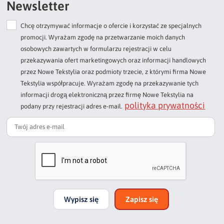
Newsletter
Chcę otrzymywać informacje o ofercie i korzystać ze specjalnych
Dodaj opinię o produkcie
promocji. Wyrażam zgodę na przetwarzanie moich danych
Twoja ocena
osobowych zawartych w formularzu rejestracji w celu
Bardzo dobry
przekazywania ofert marketingowych oraz informacji handlowych
przez Nowe Tekstylia oraz podmioty trzecie, z którymi firma Nowe
Twoja opinia o produkcie
Tekstylia współpracuje. Wyrażam zgodę na przekazywanie tych
informacji drogą elektroniczną przez firmę Nowe Tekstylia na
polityka prywatności
podany przy rejestracji adres e-mail.
Podpis
np. Agnieszka z Wrocławia, Mateusz z Gdańska
Wypisz się
Zapisz się