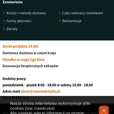
Zamówienia
Koszty i metody dostawy
Czas realizacji zamówień
Formy płatności
Reklamacje
Zwroty
Zwrot produktu 14 dni
Darmowa dostawa w cały
m kraj
u
Wysyłka w ciągu 1go Dnia
Gwarancja bezpiecznych zakupów
Godziny pracy:
poniedziałek - piątek 8.00 - 18.00 w sobotę 10.00 - 18.00
Adres mail:
biuro@nowetekstylia.pl
Tel: 505 915 112
Nasza strona internetowa wykorzystuje pliki
cookies (tzw. ciasteczka).
✕
Aby uzyskać więcej informacji na stronie:
Wszystkie prawa zastrzeżone © 2026
Nowe
E-Commerce platform by