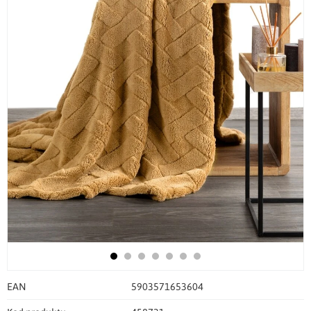
EAN
5903571653604