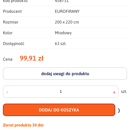
Kod produktu
458731
Producent
EUROFIRANY
Rozmiar
200 x 220 cm
Kolor
Miodowy
Dostępność
63 szt.
99,91 zł
Cena
dodaj uwagi do produktu
-
+
szt.
doda
do
DODAJ DO KOSZYKA
scho
Zwrot produktu
30 dni