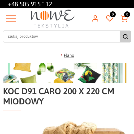
+48
505 915 112
0
0
Flano
KOC D91 CARO 200 X 220 CM
MIODOWY