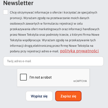
Newsletter
Chcę otrzymywać informacje o ofercie i korzystać ze specjalnych
Dodaj opinię o produkcie
promocji. Wyrażam zgodę na przetwarzanie moich danych
Twoja ocena
osobowych zawartych w formularzu rejestracji w celu
Bardzo dobry
przekazywania ofert marketingowych oraz informacji handlowych
przez Nowe Tekstylia oraz podmioty trzecie, z którymi firma Nowe
Twoja opinia o produkcie
Tekstylia współpracuje. Wyrażam zgodę na przekazywanie tych
informacji drogą elektroniczną przez firmę Nowe Tekstylia na
polityka prywatności
podany przy rejestracji adres e-mail.
Podpis
np. Agnieszka z Wrocławia, Mateusz z Gdańska
Wypisz się
Zapisz się