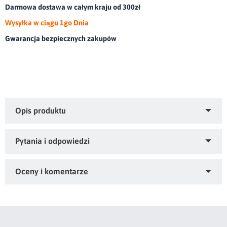
Darmowa dostawa w całym kraju od 300zł
Wysyłka w ciągu 1go Dnia
Gwarancja bezpiecznych zakupów
Koc akryl dwukolorowy z frędzlami.olor: jasnoróżowy,
Gramatura: 450 GSM GSM, Skład: 58% bawełna, 32% akryl,
10% poliester
Zapytaj o produkt
Kupiłeś ten produkt?
Oceń go!
Ten produkt nie posiada jeszcze opinii