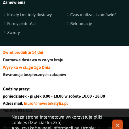
Zamówienia
Koszty i metody dostawy
Czas realizacji zamówień
Formy płatności
Reklamacje
Zwroty
Zwrot produktu 14 dni
Darmowa dostawa w cały
m kraj
u
Wysyłka w ciągu 1go Dnia
Gwarancja bezpiecznych zakupów
Godziny pracy:
poniedziałek - piątek 8.00 - 18.00 w sobotę 10.00 - 18.00
Adres mail:
biuro@nowetekstylia.pl
Tel: 505 915 112
Nasza strona internetowa wykorzystuje pliki
cookies (tzw. ciasteczka).
✕
Aby uzyskać więcej informacji na stronie:
Wszystkie prawa zastrzeżone © 2026
Nowe
E-Commerce platform by