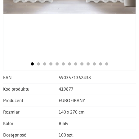
EAN
5903571362438
Kod produktu
419877
Producent
EUROFIRANY
Rozmiar
140 x 270 cm
Kolor
Biały
Dostępność
100 szt.