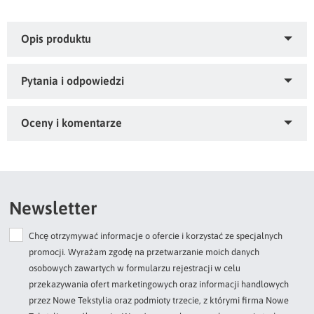
Firana gotowa z błyszczącą nicią.olor: biały, Gramatura: 55
GSM, Skład: 100% poliester
Zapytaj o produkt
Kupiłeś ten produkt?
Oceń go!
Ten produkt nie posiada jeszcze opinii
Newsletter
Chcę otrzymywać informacje o ofercie i korzystać ze specjalnych
Dodaj opinię o produkcie
promocji. Wyrażam zgodę na przetwarzanie moich danych
Twoja ocena
osobowych zawartych w formularzu rejestracji w celu
Bardzo dobry
przekazywania ofert marketingowych oraz informacji handlowych
przez Nowe Tekstylia oraz podmioty trzecie, z którymi firma Nowe
Twoja opinia o produkcie