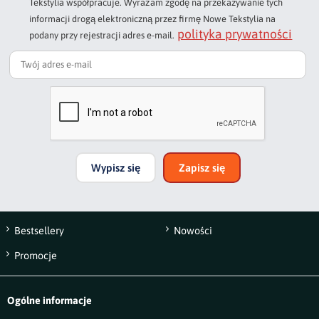
Tekstylia współpracuje. Wyrażam zgodę na przekazywanie tych
informacji drogą elektroniczną przez firmę Nowe Tekstylia na
polityka prywatności
podany przy rejestracji adres e-mail.
Podpis
np. Agnieszka z Wrocławia, Mateusz z Gdańska
Wypisz się
Zapisz się
Bestsellery
Nowości
Wyślij opinię
Promocje
Ogólne informacje