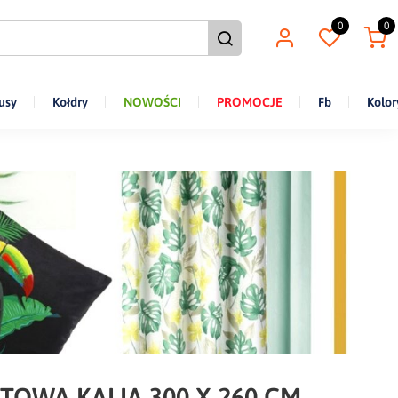
0
0
usy
Kołdry
NOWOŚCI
PROMOCJE
Fb
Kolor
TOWA KALIA 300 X 260 CM