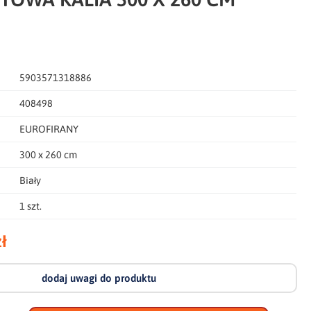
5903571318886
408498
EUROFIRANY
300 x 260 cm
Biały
1 szt.
ł
dodaj uwagi do produktu
dodaj