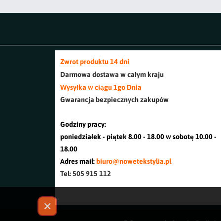
Zwrot produktu 14 dni
Darmowa dostawa w cały
m kraj
u
Wysyłka w ciągu 1go Dnia
Gwarancja bezpiecznych zakupów
Godziny pracy:
poniedziałek - piątek 8.00 - 18.00 w sobotę 10.00 -
18.00
Adres mail:
biuro@nowetekstylia.pl
Tel: 505 915 112
✕