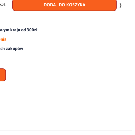
do
szt.
DODAJ DO KOSZYKA
scho
łym kraju od 300zł
Dnia
ych zakupów