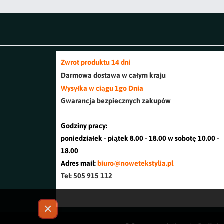
Zwrot produktu 14 dni
Darmowa dostawa w cały
m kraj
u
Wysyłka w ciągu 1go Dnia
Gwarancja bezpiecznych zakupów
Godziny pracy:
poniedziałek - piątek 8.00 - 18.00 w sobotę 10.00 -
18.00
Adres mail:
biuro@nowetekstylia.pl
Tel: 505 915 112
✕