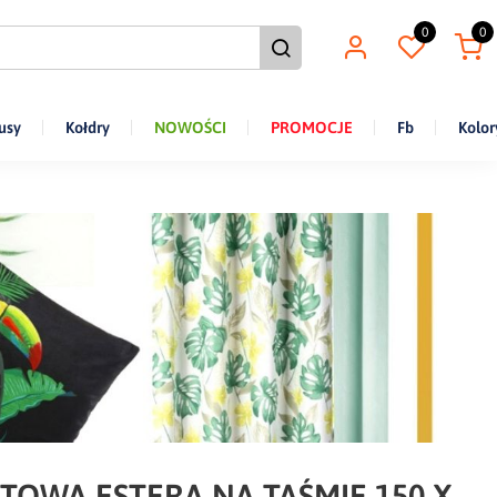
0
0
usy
Kołdry
NOWOŚCI
PROMOCJE
Fb
Kolor
TOWA ESTERA NA TAŚMIE 150 X