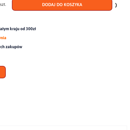
do
szt.
DODAJ DO KOSZYKA
scho
łym kraju od 300zł
Dnia
ych zakupów