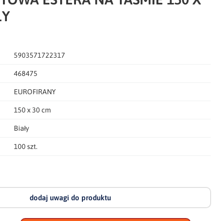
ŁY
5903571722317
468475
EUROFIRANY
150 x 30 cm
Biały
100 szt.
dodaj uwagi do produktu
dodaj