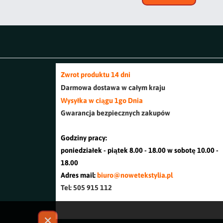
Zwrot produktu 14 dni
Darmowa dostawa w cały
m kraj
u
Wysyłka w ciągu 1go Dnia
Gwarancja bezpiecznych zakupów
Godziny pracy:
poniedziałek - piątek 8.00 - 18.00 w sobotę 10.00 -
18.00
Adres mail:
biuro@nowetekstylia.pl
Tel: 505 915 112
✕