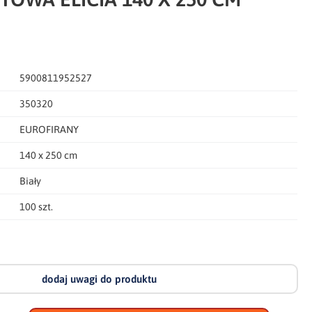
5900811952527
350320
EUROFIRANY
140 x 250 cm
Biały
100 szt.
dodaj uwagi do produktu
dodaj