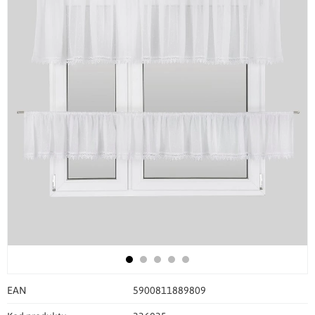
EAN
5900811889809