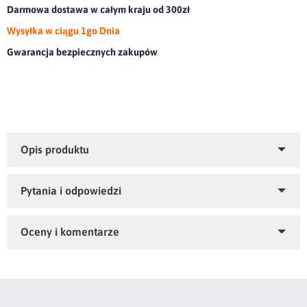
Darmowa dostawa w całym kraju od 300zł
Wysyłka w ciągu 1go Dnia
Gwarancja bezpiecznych zakupów
Firana gotowa z ozdobną koronką.olor: biały, Skład: 100%
poliester
Zapytaj o produkt
Kupiłeś ten produkt?
Oceń go!
Ten produkt nie posiada jeszcze opinii