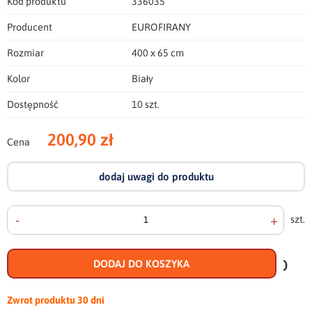
Kod produktu
336035
Producent
EUROFIRANY
Rozmiar
400 x 65 cm
Kolor
Biały
Dostępność
10 szt.
200,90 zł
Cena
dodaj uwagi do produktu
-
+
szt.
doda
do
DODAJ DO KOSZYKA
scho
Zwrot produktu
30 dni