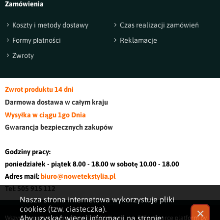
Zamówienia
Koszty i metody dostawy
Czas realizacji zamówień
Formy płatności
Reklamacje
Zwroty
Zwrot produktu 14 dni
Darmowa dostawa w cały
m kraj
u
Wysyłka w ciągu 1go Dnia
Gwarancja bezpiecznych zakupów
Godziny pracy:
poniedziałek - piątek 8.00 - 18.00 w sobotę 10.00 - 18.00
Adres mail:
biuro@nowetekstylia.pl
Tel: 505 915 112
Nasza strona internetowa wykorzystuje pliki
cookies (tzw. ciasteczka).
✕
Aby uzyskać więcej informacji na stronie:
Wszystkie prawa zastrzeżone © 2026
Nowe
E-Commerce platform by