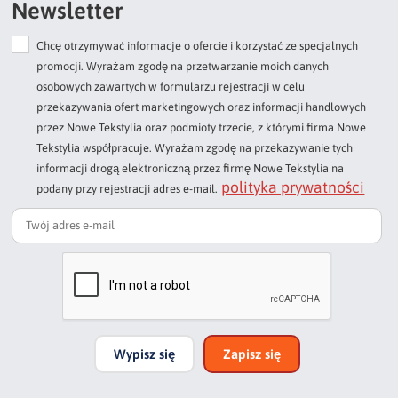
Newsletter
Chcę otrzymywać informacje o ofercie i korzystać ze specjalnych
Dodaj opinię o produkcie
promocji. Wyrażam zgodę na przetwarzanie moich danych
Twoja ocena
osobowych zawartych w formularzu rejestracji w celu
Bardzo dobry
przekazywania ofert marketingowych oraz informacji handlowych
przez Nowe Tekstylia oraz podmioty trzecie, z którymi firma Nowe
Twoja opinia o produkcie
Tekstylia współpracuje. Wyrażam zgodę na przekazywanie tych
informacji drogą elektroniczną przez firmę Nowe Tekstylia na
polityka prywatności
podany przy rejestracji adres e-mail.
Podpis
np. Agnieszka z Wrocławia, Mateusz z Gdańska
Wypisz się
Zapisz się