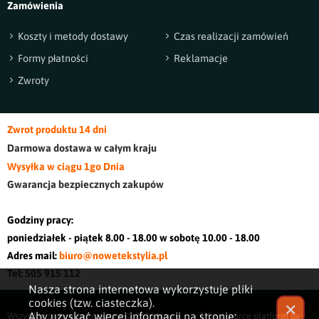
Zamówienia
Koszty i metody dostawy
Czas realizacji zamówień
Formy płatności
Reklamacje
Zwroty
Zwrot produktu 14 dni
Darmowa dostawa w cały
m kraj
u
Wysyłka w ciągu 1go Dnia
Gwarancja bezpiecznych zakupów
Godziny pracy:
poniedziałek - piątek 8.00 - 18.00 w sobotę 10.00 - 18.00
Adres mail:
biuro@nowetekstylia.pl
Tel: 505 915 112
Nasza strona internetowa wykorzystuje pliki
cookies (tzw. ciasteczka).
✕
Aby uzyskać więcej informacji na stronie:
Wszystkie prawa zastrzeżone © 2026
Nowe
E-Commerce platform by