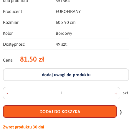
Kod produktu
351364
Producent
EUROFIRANY
Rozmiar
60 x 90 cm
Kolor
Bordowy
Dostępność
49 szt.
81,50 zł
Cena
dodaj uwagi do produktu
-
+
szt.
doda
do
DODAJ DO KOSZYKA
scho
Zwrot produktu
30 dni