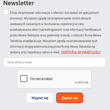
Newsletter
Chcę otrzymywać informacje o ofercie i korzystać ze specjalnych
Dodaj opinię o produkcie
promocji. Wyrażam zgodę na przetwarzanie moich danych
Twoja ocena
osobowych zawartych w formularzu rejestracji w celu
Bardzo dobry
przekazywania ofert marketingowych oraz informacji handlowych
przez Nowe Tekstylia oraz podmioty trzecie, z którymi firma Nowe
Twoja opinia o produkcie
Tekstylia współpracuje. Wyrażam zgodę na przekazywanie tych
informacji drogą elektroniczną przez firmę Nowe Tekstylia na
polityka prywatności
podany przy rejestracji adres e-mail.
Podpis
np. Agnieszka z Wrocławia, Mateusz z Gdańska
Wypisz się
Zapisz się