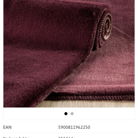
EAN
5900811962250