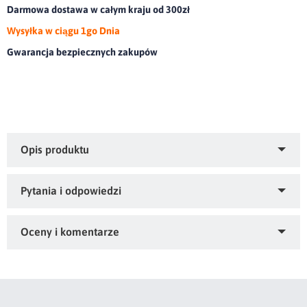
Darmowa dostawa w całym kraju od 300zł
Wysyłka w ciągu 1go Dnia
Gwarancja bezpiecznych zakupów
Dywanik dekoracyjny o strukturze futra.olor: bordowy,
Gramatura: 760 GSM, Skład: 100% poliester
Zapytaj o produkt
Kupiłeś ten produkt?
Oceń go!
Ten produkt nie posiada jeszcze opinii