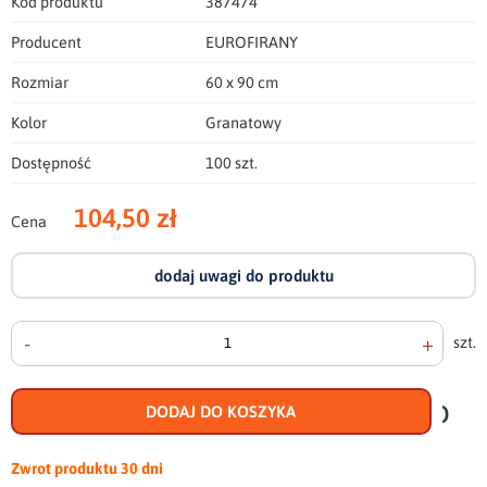
Kod produktu
387474
Producent
EUROFIRANY
Rozmiar
60 x 90 cm
Kolor
Granatowy
Dostępność
100 szt.
104,50 zł
Cena
dodaj uwagi do produktu
-
+
szt.
doda
do
DODAJ DO KOSZYKA
scho
Zwrot produktu
30 dni