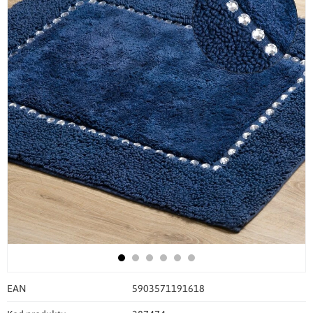
EAN
5903571191618