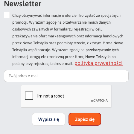
Newsletter
Chcę otrzymywać informacje o ofercie i korzystać ze specjalnych
Dodaj opinię o produkcie
promocji. Wyrażam zgodę na przetwarzanie moich danych
Twoja ocena
osobowych zawartych w formularzu rejestracji w celu
Bardzo dobry
przekazywania ofert marketingowych oraz informacji handlowych
przez Nowe Tekstylia oraz podmioty trzecie, z którymi firma Nowe
Twoja opinia o produkcie
Tekstylia współpracuje. Wyrażam zgodę na przekazywanie tych
informacji drogą elektroniczną przez firmę Nowe Tekstylia na
polityka prywatności
podany przy rejestracji adres e-mail.
Podpis
np. Agnieszka z Wrocławia, Mateusz z Gdańska
Wypisz się
Zapisz się