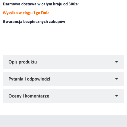
Darmowa dostawa w całym kraju od 300zł
Wysyłka w ciągu 1go Dnia
Gwarancja bezpiecznych zakupów
Miękki i efektowny dywanik zdobiony kryształkami.olor:
granatowy, Gramatura: 1800 GSM, Skład: 100% bawełna
Zapytaj o produkt
Kupiłeś ten produkt?
Oceń go!
Ten produkt nie posiada jeszcze opinii