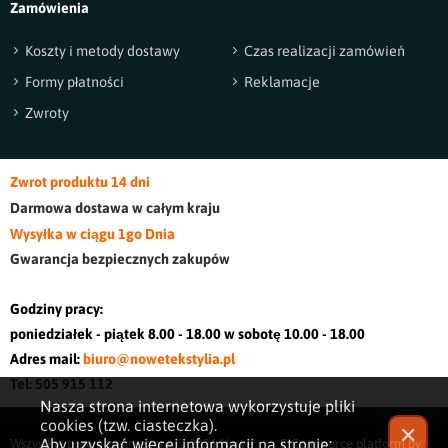
Zamówienia
Koszty i metody dostawy
Czas realizacji zamówień
Formy płatności
Reklamacje
Zwroty
Zwrot produktu 14 dni
Darmowa dostawa w cały
m kraj
u
Wysyłka w ciągu 1go Dnia
Gwarancja bezpiecznych zakupów
Godziny pracy:
poniedziałek - piątek 8.00 - 18.00 w sobotę 10.00 - 18.00
Adres mail:
biuro@nowetekstylia.pl
Tel: 505 915 112
Nasza strona internetowa wykorzystuje pliki
cookies (tzw. ciasteczka).
✕
Aby uzyskać więcej informacji na stronie:
Wszystkie prawa zastrzeżone © 2026
Nowe
E-Commerce platform by