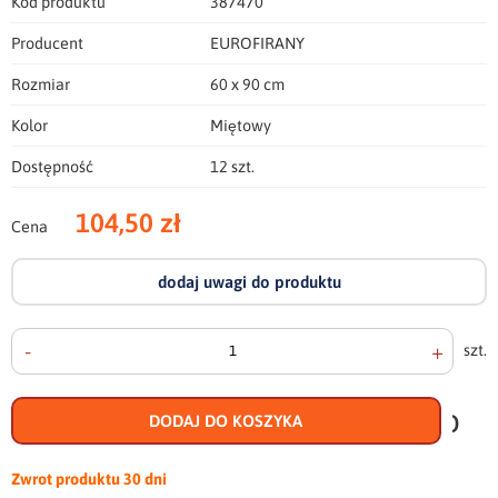
Kod produktu
387470
Producent
EUROFIRANY
Rozmiar
60 x 90 cm
Kolor
Miętowy
Dostępność
12 szt.
104,50 zł
Cena
dodaj uwagi do produktu
-
+
szt.
doda
do
DODAJ DO KOSZYKA
scho
Zwrot produktu
30 dni