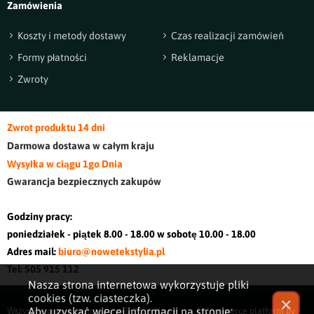
Zamówienia
Koszty i metody dostawy
Czas realizacji zamówień
Formy płatności
Reklamacje
Zwroty
Zwrot produktu 14 dni
Darmowa dostawa w cały
m kraj
u
Wysyłka w ciągu 1go Dnia
Gwarancja bezpiecznych zakupów
Godziny pracy:
poniedziałek - piątek 8.00 - 18.00 w sobotę 10.00 - 18.00
Adres mail:
biuro@nowetekstylia.pl
Tel: 505 915 112
Nasza strona internetowa wykorzystuje pliki
cookies (tzw. ciasteczka).
✕
Aby uzyskać więcej informacji na stronie:
Wszystkie prawa zastrzeżone © 2026
Nowe
E-Commerce platform by