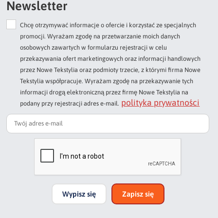
Newsletter
Chcę otrzymywać informacje o ofercie i korzystać ze specjalnych
Dodaj opinię o produkcie
promocji. Wyrażam zgodę na przetwarzanie moich danych
Twoja ocena
osobowych zawartych w formularzu rejestracji w celu
Bardzo dobry
przekazywania ofert marketingowych oraz informacji handlowych
przez Nowe Tekstylia oraz podmioty trzecie, z którymi firma Nowe
Twoja opinia o produkcie
Tekstylia współpracuje. Wyrażam zgodę na przekazywanie tych
informacji drogą elektroniczną przez firmę Nowe Tekstylia na
polityka prywatności
podany przy rejestracji adres e-mail.
Podpis
np. Agnieszka z Wrocławia, Mateusz z Gdańska
Wypisz się
Zapisz się