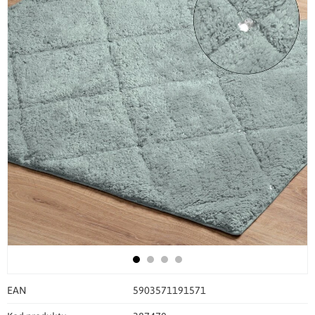
EAN
5903571191571