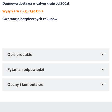
Darmowa dostawa w całym kraju od 300zł
Wysyłka w ciągu 1go Dnia
Gwarancja bezpiecznych zakupów
Miękki i efektowny dywanik zdobiony kryształkami.olor:
miętowy, Gramatura: 1800 GSM, Skład: 100% bawełna
Zapytaj o produkt
Kupiłeś ten produkt?
Oceń go!
Ten produkt nie posiada jeszcze opinii