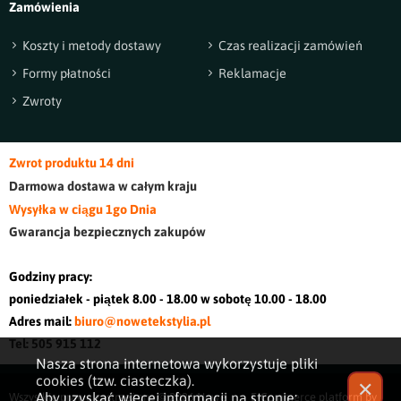
Zamówienia
Koszty i metody dostawy
Czas realizacji zamówień
Formy płatności
Reklamacje
Zwroty
Zwrot produktu 14 dni
Darmowa dostawa w cały
m kraj
u
Wysyłka w ciągu 1go Dnia
Gwarancja bezpiecznych zakupów
Godziny pracy:
poniedziałek - piątek 8.00 - 18.00 w sobotę 10.00 - 18.00
Adres mail:
biuro@nowetekstylia.pl
Tel: 505 915 112
Nasza strona internetowa wykorzystuje pliki
cookies (tzw. ciasteczka).
✕
Aby uzyskać więcej informacji na stronie:
Wszystkie prawa zastrzeżone © 2026
Nowe
E-Commerce platform by