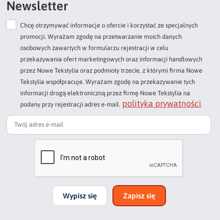
Newsletter
Chcę otrzymywać informacje o ofercie i korzystać ze specjalnych
Dodaj opinię o produkcie
promocji. Wyrażam zgodę na przetwarzanie moich danych
Twoja ocena
osobowych zawartych w formularzu rejestracji w celu
Bardzo dobry
przekazywania ofert marketingowych oraz informacji handlowych
przez Nowe Tekstylia oraz podmioty trzecie, z którymi firma Nowe
Twoja opinia o produkcie
Tekstylia współpracuje. Wyrażam zgodę na przekazywanie tych
informacji drogą elektroniczną przez firmę Nowe Tekstylia na
polityka prywatności
podany przy rejestracji adres e-mail.
Podpis
np. Agnieszka z Wrocławia, Mateusz z Gdańska
Wypisz się
Zapisz się