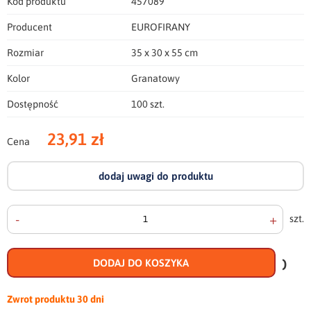
Kod produktu
457089
Producent
EUROFIRANY
Rozmiar
35 x 30 x 55 cm
Kolor
Granatowy
Dostępność
100 szt.
23,91 zł
Cena
dodaj uwagi do produktu
-
+
szt.
doda
do
DODAJ DO KOSZYKA
scho
Zwrot produktu
30 dni