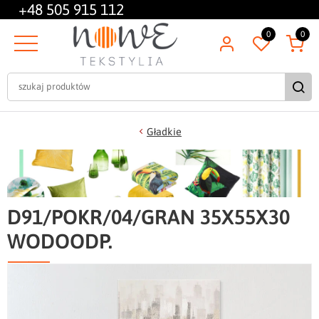
+48
505 915 112
0
0
Gładkie
D91/POKR/04/GRAN 35X55X30
WODOODP.