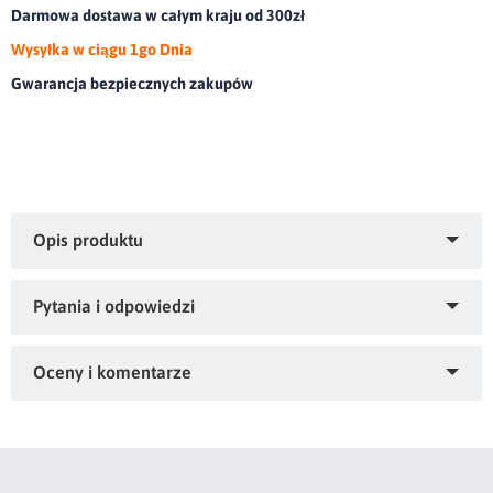
Darmowa dostawa w całym kraju od 300zł
Wysyłka w ciągu 1go Dnia
Gwarancja bezpiecznych zakupów
Wodoodporny pokrowiec na krzesło.olor: granatowy,
Gramatura: 210 GSM, Skład: 95% poliester, 5% elastan
Zapytaj o produkt
Kupiłeś ten produkt?
Oceń go!
Ten produkt nie posiada jeszcze opinii