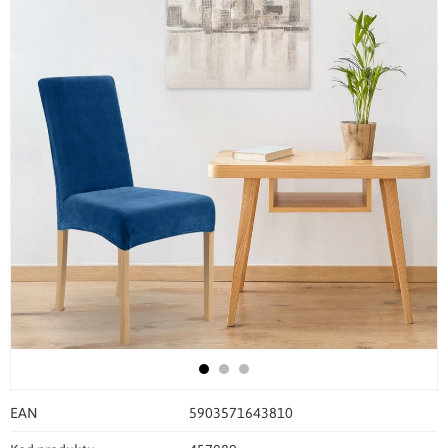
EAN
5903571643810