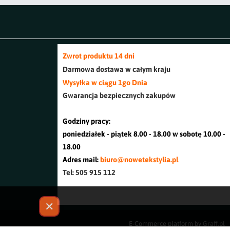
Zwrot produktu 14 dni
Darmowa dostawa w cały
m kraj
u
Wysyłka w ciągu 1go Dnia
Gwarancja bezpiecznych zakupów
Godziny pracy:
poniedziałek - piątek 8.00 - 18.00 w sobotę 10.00 -
18.00
Adres mail:
biuro@nowetekstylia.pl
Tel: 505 915 112
✕
E-Commerce platform by
Graff.pl