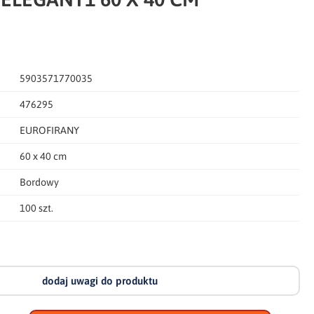
5903571770035
476295
EUROFIRANY
60 x 40 cm
Bordowy
100 szt.
dodaj uwagi do produktu
dodaj