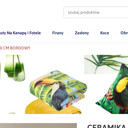
uty Na Kanapę i Fotele
Firany
Zasłony
Koce
Obr
 40 CM BORDOWY
CERAMIKA 