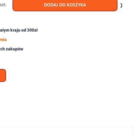
do
szt.
DODAJ DO KOSZYKA
scho
łym kraju od 300zł
Dnia
ych zakupów