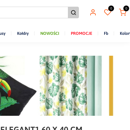
0
0
usy
Kołdry
NOWOŚCI
PROMOCJE
Fb
Kolor
ELEGANT1 60 X 40 CM